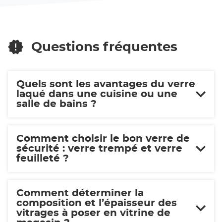
vente
SOLUTIONS
VERRE
LIMOGES
SOLUTIONS
LIMOGES
Questions fréquentes
Quels sont les avantages du verre
laqué dans une cuisine ou une
salle de bains ?
Comment choisir le bon verre de
sécurité : verre trempé et verre
feuilleté ?
Comment déterminer la
composition et l’épaisseur des
vitrages à poser en vitrine de