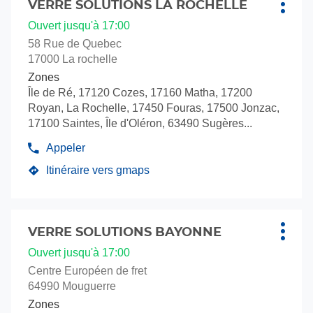
point
sur
VERRE SOLUTIONS LA ROCHELLE
Point
Plus
VERRE
de
la
de
d'opti
Ouvert jusqu'à 17:00
vente
SOLUTIONS
touche
vente
VERRE
BORDEAUX
58 Rue de Quebec
ENTRÉE
SOLUTIONS
:
(Miroiterie
17000 La rochelle
BORDEAUX
pour
des
(Miroiterie
Zones
obtenir
2
des
Île de Ré, 17120 Cozes, 17160 Matha, 17200
de
2
Rives)
Royan, La Rochelle, 17450 Fouras, 17500 Jonzac,
plus
Rives)
17100 Saintes, Île d'Oléron, 63490 Sugères...
amples
informations
Appeler
Afficher
le
Itinéraire vers gmaps
jusqu'au
numéro
de
point
téléphone
de
du
Appuyer
vente
point
sur
VERRE SOLUTIONS BAYONNE
Point
Plus
VERRE
de
la
de
d'opti
Ouvert jusqu'à 17:00
vente
SOLUTIONS
touche
vente
VERRE
LA
Centre Européen de fret
ENTRÉE
SOLUTIONS
:
ROCHELLE
64990 Mouguerre
LA
pour
ROCHELLE
Zones
obtenir