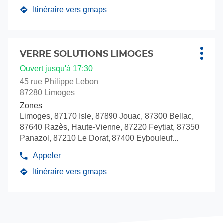
le
Itinéraire vers gmaps
jusqu'au
numéro
de
point
téléphone
de
du
Appuyer
vente
point
sur
VERRE SOLUTIONS LIMOGES
Point
Plus
VERRE
de
la
de
d'opti
Ouvert jusqu'à 17:30
vente
SOLUTIONS
touche
vente
VERRE
ANGOULEME
45 rue Philippe Lebon
ENTRÉE
SOLUTIONS
:
87280 Limoges
ANGOULEME
pour
Zones
obtenir
Limoges, 87170 Isle, 87890 Jouac, 87300 Bellac,
de
87640 Razès, Haute-Vienne, 87220 Feytiat, 87350
plus
Panazol, 87210 Le Dorat, 87400 Eybouleuf...
amples
informations
Appeler
Afficher
le
Itinéraire vers gmaps
jusqu'au
numéro
de
point
téléphone
de
du
vente
point
VERRE
de