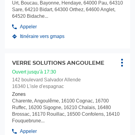
Urt, Boucau, Bayonne, Hendaye, 64000 Pau, 64310
de
Sare, 64210 Bidart, 64300 Orthez, 64600 Anglet,
plus
64520 Bidache...
amples
informations
Appeler
Afficher
le
Itinéraire vers gmaps
jusqu'au
numéro
de
point
téléphone
de
du
Appuyer
vente
point
sur
VERRE SOLUTIONS ANGOULEME
Point
Plus
VERRE
de
la
de
d'opti
Ouvert jusqu'à 17:30
vente
SOLUTIONS
touche
vente
VERRE
BAYONNE
142 boulevard Salvador Allende
ENTRÉE
SOLUTIONS
:
16340 L'isle d'espagnac
BAYONNE
pour
Zones
obtenir
Charente, Angoulême, 16100 Cognac, 16700
de
Ruffec, 16200 Sigogne, 16210 Chalais, 16480
plus
Brossac, 16170 Rouillac, 16500 Confolens, 16410
amples
Fouquebrune...
informations
Appeler
Afficher