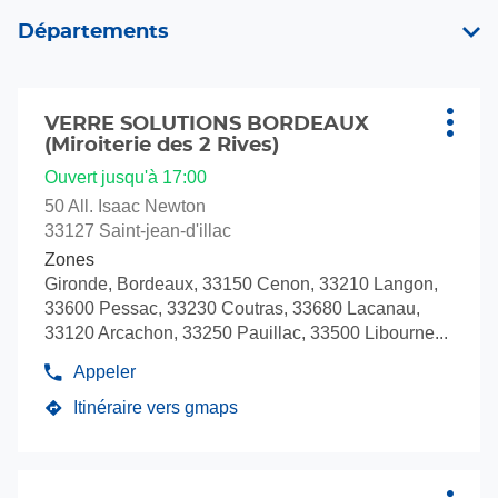
un
de
point
vente
Départements
de
Verre
vente
Solut
Verre
Appuyer
Solutions
sur
VERRE SOLUTIONS BORDEAUX
Point
Plus
(Miroiterie des 2 Rives)
la
de
d'opti
touche
vente
Ouvert jusqu'à 17:00
ENTRÉE
:
50 All. Isaac Newton
pour
33127 Saint-jean-d'illac
obtenir
Zones
de
Gironde, Bordeaux, 33150 Cenon, 33210 Langon,
plus
33600 Pessac, 33230 Coutras, 33680 Lacanau,
amples
33120 Arcachon, 33250 Pauillac, 33500 Libourne...
informations
Appeler
Afficher
le
Itinéraire vers gmaps
jusqu'au
numéro
de
point
téléphone
de
du
Appuyer
vente