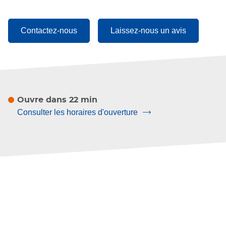
de
du
téléphone
point
du
de
point
vente
Contactez-nous
Laissez-nous un avis
de
VERRE
vente
SOLUTIONS
VERRE
BORDEAUX
SOLUTIONS
(Miroiterie
BORDEAUX
des
(Miroiterie
2
des
Rives)
Ouvre dans 22 min
2
Rives)
Consulter les horaires d'ouverture