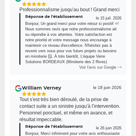
5
Professionnalisme jusqu'au bout ! Grand merci
Étoiles
Réponse de l'établissement
Sur
le 15 juil. 2026
Bonjour, Un grand merci pour votre retour si positif ⭐️!
5
Nous sommes ravis que notre professionnalisme ait
su répondre à vos attentes. Votre satisfaction est
notre priorité et votre message nous encourage à
maintenir ce niveau d'excellence. N'hésitez pas à
revenir vers nous pour vos futurs projets ou besoins
en miroiterie 🪟. À très bientôt, L'équipe Verre
Solutions BORDEAUX (Miroiterie des 2 Rives)
Voir l'avis sur Google
le 18 juin 2026
William Verney
5
Tout s'est très bien déroulé, de la prise de
Étoiles
contact suite a un sinistre jusqu'à l'intervention.
Sur
Personnel ponctuel, et même en avance, et
5
résultat impeccable.
Réponse de l'établissement
le 26 juin 2026
Bonjour, Merci infiniment pour votre avis enthousiaste