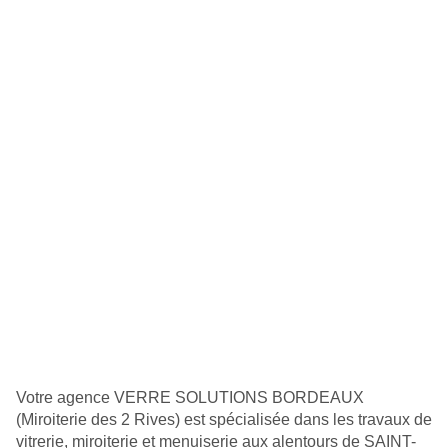
pour
prendre
le
contrôle
du
slider
[ECHAP
pour
quitter]
Votre agence VERRE SOLUTIONS BORDEAUX
(Miroiterie des 2 Rives) est spécialisée dans les travaux de
vitrerie, miroiterie et menuiserie aux alentours de SAINT-