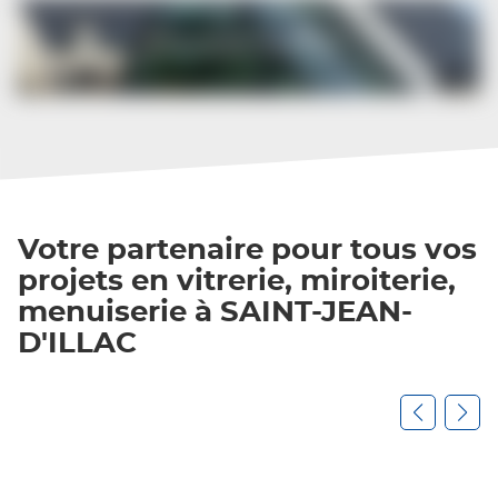
Nos
Bannières
des
offres
2
Verre
Rives)
Solutions
Votre partenaire pour tous vos
projets en vitrerie, miroiterie,
menuiserie à SAINT-JEAN-
D'ILLAC
Appuyer
sur
la
touche
ENTRÉE