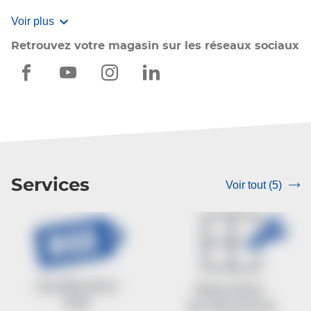
Voir plus
Retrouvez votre magasin sur les réseaux sociaux
VERRE
VERRE
VERRE
VERRE
SOLUTIONS
SOLUTIONS
SOLUTIONS
SOLUTIONS
BORDEAUX
BORDEAUX
BORDEAUX
BORDEAUX
(Miroiterie
(Miroiterie
(Miroiterie
(Miroiterie
des
des
des
des
Services
Voir tout (5)
srLabel
2
2
2
2
Rives)
Rives)
Rives)
Rives)