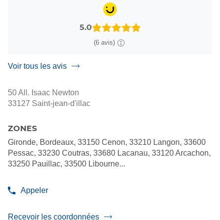
5.0
(6 avis)
Voir tous les avis
50 All. Isaac Newton
33127 Saint-jean-d'illac
ZONES
Gironde, Bordeaux, 33150 Cenon, 33210 Langon, 33600
Pessac, 33230 Coutras, 33680 Lacanau, 33120 Arcachon,
33250 Pauillac, 33500 Libourne...
Appeler
Afficher
le
numéro
Recevoir les coordonnées