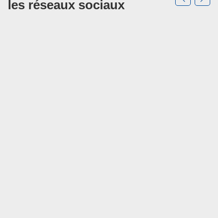
les réseaux sociaux
la
touche
ENTRÉE
pour
prendre
le
contrôle
du
slider
[ECHAP
pour
quitter]