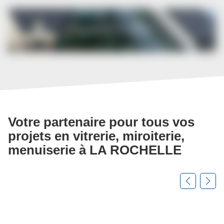
ROCHELLE
Nos
Bannières
offres
Verre
Solutions
Votre partenaire pour tous vos
projets en vitrerie, miroiterie,
menuiserie à LA ROCHELLE
Appuyer
sur
la
touche
ENTRÉE
pour