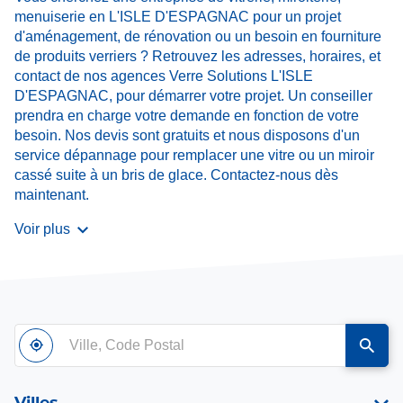
menuiserie en L'ISLE D'ESPAGNAC pour un projet
d'aménagement, de rénovation ou un besoin en fourniture
de produits verriers ? Retrouvez les adresses, horaires, et
contact de nos agences Verre Solutions L'ISLE
D'ESPAGNAC, pour démarrer votre projet. Un conseiller
prendra en charge votre demande en fonction de votre
besoin. Nos devis sont gratuits et nous disposons d'un
service dépannage pour remplacer une vitre ou un miroir
cassé suite à un bris de glace. Contactez-nous dès
maintenant.
Voir plus
Ville,
À
,
un
Code
proximité
trouver
point
Postal
un
de
point
vente