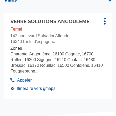
Villes
de
Verre
vente
Solut
Verre
Appuyer
Solutions
sur
VERRE SOLUTIONS ANGOULEME
Point
Plus
la
de
d'opti
Fermé
touche
vente
142 boulevard Salvador Allende
ENTRÉE
:
16340 L'isle d'espagnac
pour
Zones
obtenir
Charente, Angoulême, 16100 Cognac, 16700
de
Ruffec, 16200 Sigogne, 16210 Chalais, 16480
plus
Brossac, 16170 Rouillac, 16500 Confolens, 16410
amples
Fouquebrune...
informations
Appeler
Afficher
le
Itinéraire vers gmaps
jusqu'au
numéro
de
point
téléphone
de
du
vente
point
VERRE
de