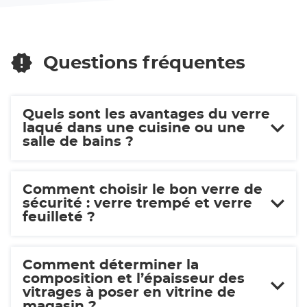
vente
SOLUTIONS
VERRE
ANGOULEME
SOLUTIONS
ANGOULEME
Questions fréquentes
Quels sont les avantages du verre
laqué dans une cuisine ou une
salle de bains ?
Comment choisir le bon verre de
sécurité : verre trempé et verre
feuilleté ?
Comment déterminer la
composition et l’épaisseur des
vitrages à poser en vitrine de
magasin ?