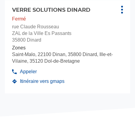
Verre
Appuyer
Solutions
sur
VERRE SOLUTIONS DINARD
Point
Plus
la
de
d'opti
Fermé
touche
vente
rue Claude Rousseau
ENTRÉE
:
ZAL de la Ville Es Passants
pour
35800 Dinard
obtenir
Zones
de
Saint-Malo, 22100 Dinan, 35800 Dinard, Ille-et-
plus
Vilaine, 35120 Dol-de-Bretagne
amples
informations
Appeler
Afficher
le
Itinéraire vers gmaps
jusqu'au
numéro
de
point
téléphone
de
du
vente
point
VERRE
de
vente
SOLUTIONS
VERRE
DINARD
SOLUTIONS
DINARD