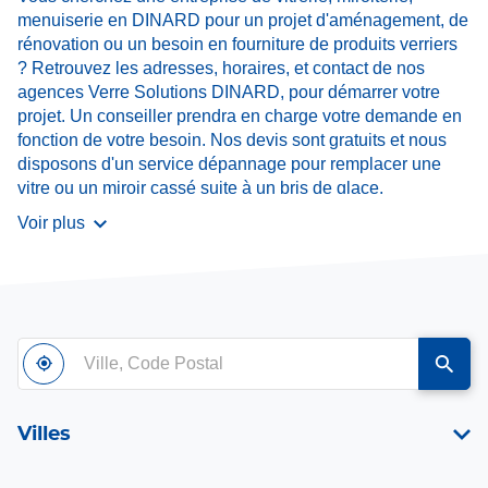
menuiserie en DINARD pour un projet d'aménagement, de
rénovation ou un besoin en fourniture de produits verriers
? Retrouvez les adresses, horaires, et contact de nos
agences Verre Solutions DINARD, pour démarrer votre
projet. Un conseiller prendra en charge votre demande en
fonction de votre besoin. Nos devis sont gratuits et nous
disposons d'un service dépannage pour remplacer une
vitre ou un miroir cassé suite à un bris de glace.
Contactez-nous dès maintenant.
Voir plus
Ville,
À
,
un
Code
proximité
trouver
point
Postal
un
de
point
vente
Villes
de
Verre
vente
Solut