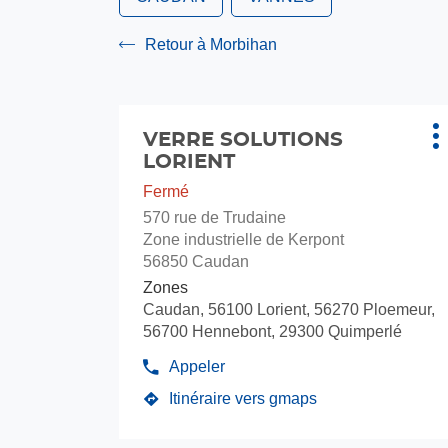
Retour à Morbihan
Appuyer
sur
Point
VERRE SOLUTIONS
P
la
de
LORIENT
d
touche
vente
Fermé
ENTRÉE
:
570 rue de Trudaine
pour
Zone industrielle de Kerpont
obtenir
56850 Caudan
de
Zones
plus
Caudan, 56100 Lorient, 56270 Ploemeur,
amples
56700 Hennebont, 29300 Quimperlé
informations
Appeler
Afficher
le
Itinéraire vers gmaps
jusqu'au
numéro
de
point
téléphone