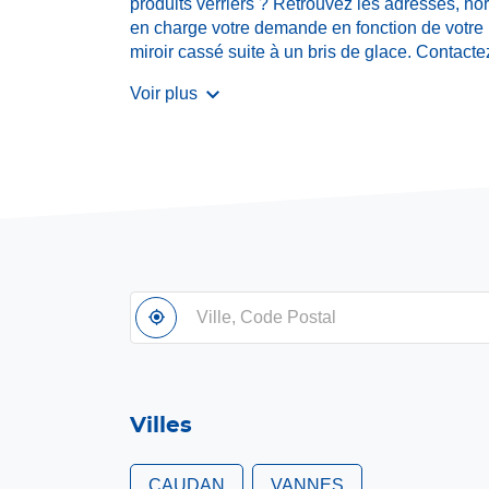
produits verriers ? Retrouvez les adresses, h
en charge votre demande en fonction de votre 
miroir cassé suite à un bris de glace. Contact
Voir plus
Ville,
À
,
Code
proximité
trouver
Postal
un
point
de
vente
Villes
Verre
Solutions
CAUDAN
VANNES