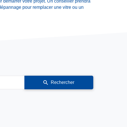
 démarrer votre projet. Un conseiller prendra
 dépannage pour remplacer une vitre ou un
Rechercher
un
point
de
vente
Verre
Solutions