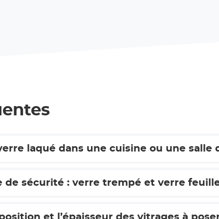
uentes
erre laqué dans une cuisine ou une salle 
Comment choisir le bon verre de sécurité : verre trempé et verre f
ition et l’épaisseur des vitrages à poser