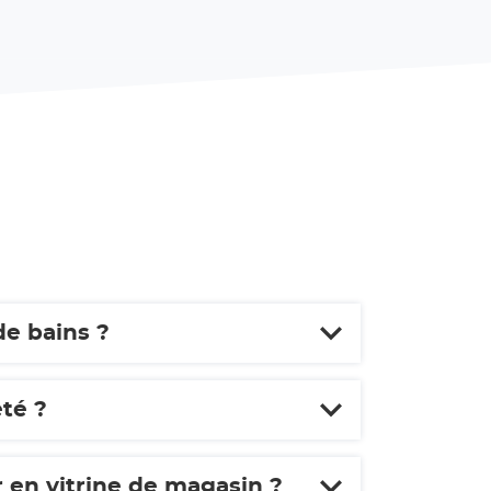
de bains ?
euilleté ?
 en vitrine de magasin ?