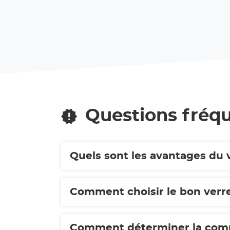
de
du
vente
point
VERRE
de
vente
SOLUTIONS
VERRE
LORIENT
SOLUTIONS
LORIENT
Questions fréq
Quels sont les avantages du v
Comment déterminer la compos