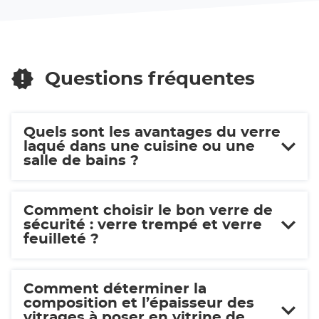
VERRE
de
vente
SOLUTIONS
VERRE
RODEZ
SOLUTIONS
(MIROITERIE
RODEZ
RUTHENOISE)
(MIROITERIE
Questions fréquentes
RUTHENOISE)
Quels sont les avantages du verre
laqué dans une cuisine ou une
salle de bains ?
Comment choisir le bon verre de
sécurité : verre trempé et verre
feuilleté ?
Comment déterminer la
composition et l’épaisseur des
vitrages à poser en vitrine de