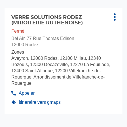
vente
Solut
Verre
Appuyer
Solutions
sur
VERRE SOLUTIONS RODEZ
Point
Plus
(MIROITERIE RUTHENOISE)
la
de
d'opti
touche
vente
Fermé
ENTRÉE
:
Bel Air, 77 Rue Thomas Edison
pour
12000 Rodez
obtenir
Zones
de
Aveyron, 12000 Rodez, 12100 Millau, 12340
plus
Bozouls, 12300 Decazeville, 12270 La Fouillade,
amples
12400 Saint-Affrique, 12200 Villefranche-de-
informations
Rouergue, Arrondissement de Villefranche-de-
Rouergue
Appeler
Afficher
le
Itinéraire vers gmaps
jusqu'au
numéro
de
point
téléphone
de
du
vente
point