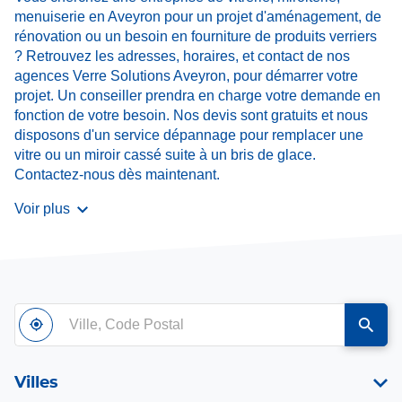
menuiserie en Aveyron pour un projet d'aménagement, de
rénovation ou un besoin en fourniture de produits verriers
? Retrouvez les adresses, horaires, et contact de nos
agences Verre Solutions Aveyron, pour démarrer votre
projet. Un conseiller prendra en charge votre demande en
fonction de votre besoin. Nos devis sont gratuits et nous
disposons d'un service dépannage pour remplacer une
vitre ou un miroir cassé suite à un bris de glace.
Contactez-nous dès maintenant.
Voir plus
Ville,
À
,
un
Code
proximité
trouver
point
Postal
un
de
point
vente
Villes
de
Verre