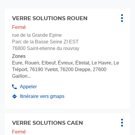
vente
Solut
Verre
Appuyer
Solutions
sur
VERRE SOLUTIONS ROUEN
Point
Plus
la
de
d'opti
Fermé
touche
vente
rue de la Grande Epine
ENTRÉE
:
Parc de la Basse Seine ZI EST
pour
76800 Saint-etienne du rouvray
obtenir
Zones
de
Eure, Rouen, Elbeuf, Évreux, Étretat, Le Havre, Le
plus
Tréport, 76190 Yvetot, 76200 Dieppe, 27600
amples
Gaillon...
informations
Appeler
Afficher
le
Itinéraire vers gmaps
jusqu'au
numéro
de
point
téléphone
de
du
Appuyer
vente
point
sur
VERRE SOLUTIONS CAEN
Point
Plus
VERRE
de
la
de
d'opti
Fermé
vente
SOLUTIONS