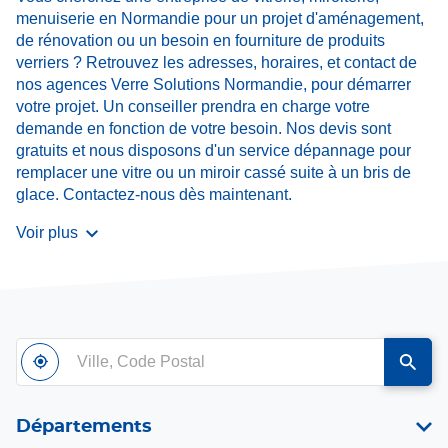
menuiserie en Normandie pour un projet d'aménagement,
de rénovation ou un besoin en fourniture de produits
verriers ? Retrouvez les adresses, horaires, et contact de
nos agences Verre Solutions Normandie, pour démarrer
votre projet. Un conseiller prendra en charge votre
demande en fonction de votre besoin. Nos devis sont
gratuits et nous disposons d'un service dépannage pour
remplacer une vitre ou un miroir cassé suite à un bris de
glace. Contactez-nous dès maintenant.
Voir plus
Ville,
À
,
un
Code
proximité
trouver
point
Postal
un
de
point
vente
Départements
de
Verre