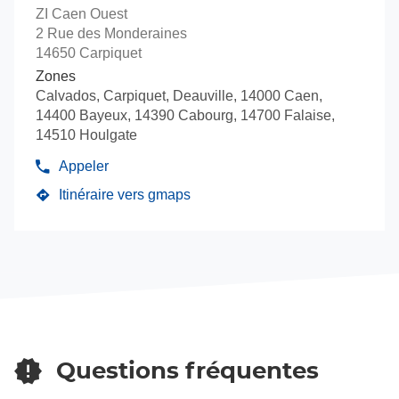
touche
vente
VERRE
ROUEN
ZI Caen Ouest
ENTRÉE
SOLUTIONS
:
2 Rue des Monderaines
ROUEN
pour
14650 Carpiquet
obtenir
Zones
de
Calvados, Carpiquet, Deauville, 14000 Caen,
plus
14400 Bayeux, 14390 Cabourg, 14700 Falaise,
amples
14510 Houlgate
informations
Appeler
Afficher
le
Itinéraire vers gmaps
jusqu'au
numéro
de
point
téléphone
de
du
vente
point
VERRE
de
vente
SOLUTIONS
VERRE
CAEN
SOLUTIONS
CAEN
Questions fréquentes