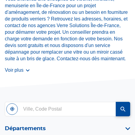
menuiserie en Île-de-France pour un projet
d'aménagement, de rénovation ou un besoin en fourniture
de produits verriers ? Retrouvez les adresses, horaires, et
contact de nos agences Verre Solutions Île-de-France,
pour démarrer votre projet. Un conseiller prendra en
charge votre demande en fonction de votre besoin. Nos
devis sont gratuits et nous disposons d'un service
dépannage pour remplacer une vitre ou un miroir cassé
suite à un bris de glace. Contactez-nous dès maintenant.
Voir plus
Ville,
À
,
un
Code
proximité
trouver
point
Postal
un
de
point
vente
Départements
de
Verre