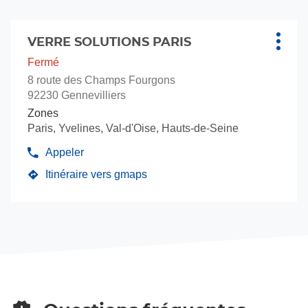
vente
Solut
Verre
Appuyer
Solutions
sur
VERRE SOLUTIONS PARIS
Point
Plus
la
de
d'opti
Fermé
touche
vente
8 route des Champs Fourgons
ENTRÉE
:
92230 Gennevilliers
pour
Zones
obtenir
Paris, Yvelines, Val-d'Oise, Hauts-de-Seine
de
plus
Appeler
Afficher
amples
le
Itinéraire vers gmaps
informations
jusqu'au
numéro
de
point
téléphone
de
du
vente
point
VERRE
de
vente
SOLUTIONS
VERRE
PARIS
SOLUTIONS
PARIS