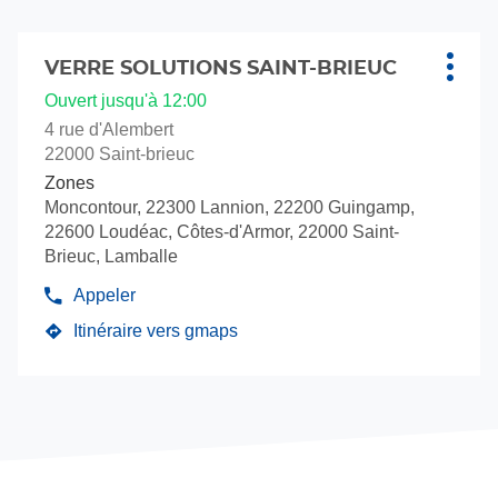
vente
Solut
Verre
Appuyer
Solutions
sur
VERRE SOLUTIONS SAINT-BRIEUC
Point
Plus
la
de
d'opti
Ouvert jusqu'à 12:00
touche
vente
4 rue d'Alembert
ENTRÉE
:
22000 Saint-brieuc
pour
Zones
obtenir
Moncontour, 22300 Lannion, 22200 Guingamp,
de
22600 Loudéac, Côtes-d'Armor, 22000 Saint-
plus
Brieuc, Lamballe
amples
informations
Appeler
Afficher
le
Itinéraire vers gmaps
jusqu'au
numéro
de
point
téléphone
de
du
vente
point
VERRE
de
vente
SOLUTIONS
VERRE
SAINT-