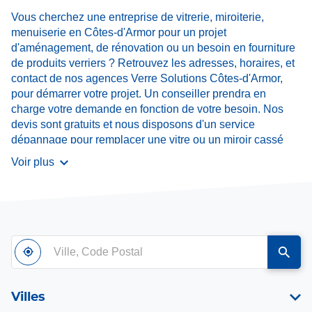
Vous cherchez une entreprise de vitrerie, miroiterie,
menuiserie en Côtes-d'Armor pour un projet
d'aménagement, de rénovation ou un besoin en fourniture
de produits verriers ? Retrouvez les adresses, horaires, et
contact de nos agences Verre Solutions Côtes-d'Armor,
pour démarrer votre projet. Un conseiller prendra en
charge votre demande en fonction de votre besoin. Nos
devis sont gratuits et nous disposons d'un service
dépannage pour remplacer une vitre ou un miroir cassé
suite à un bris de glace. Contactez-nous dès maintenant.
Voir plus
Ville,
À
,
un
Code
proximité
trouver
point
Postal
un
de
point
vente
Villes
de
Verre