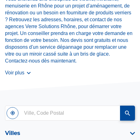
menuiserie en Rhône pour un projet d'aménagement, de
rénovation ou un besoin en fourniture de produits verriers
? Retrouvez les adresses, horaires, et contact de nos
agences Verre Solutions Rhône, pour démarrer votre
projet. Un conseiller prendra en charge votre demande en
fonction de votre besoin. Nos devis sont gratuits et nous
disposons d'un service dépannage pour remplacer une
vitre ou un miroir cassé suite à un bris de glace.
Contactez-nous dès maintenant.
Voir plus
Ville,
À
,
un
Code
proximité
trouver
point
Postal
un
de
point
vente
Villes
de
Verre