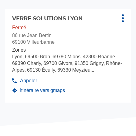
vente
Solut
Verre
Appuyer
Solutions
sur
VERRE SOLUTIONS LYON
Point
Plus
la
de
d'opti
Fermé
touche
vente
86 rue Jean Bertin
ENTRÉE
:
69100 Villeurbanne
pour
Zones
obtenir
Lyon, 69500 Bron, 69780 Mions, 42300 Roanne,
de
69390 Charly, 69700 Givors, 91350 Grigny, Rhône-
plus
Alpes, 69130 Écully, 69330 Meyzieu...
amples
informations
Appeler
Afficher
le
Itinéraire vers gmaps
jusqu'au
numéro
de
point
téléphone
de
du
vente
point
VERRE
de
vente
SOLUTIONS
VERRE
LYON