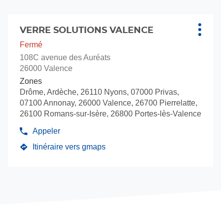
vente
Solut
Verre
Appuyer
Solutions
sur
VERRE SOLUTIONS VALENCE
Point
Plus
la
de
d'opti
Fermé
touche
vente
108C avenue des Auréats
ENTRÉE
:
26000 Valence
pour
Zones
obtenir
Drôme, Ardèche, 26110 Nyons, 07000 Privas,
de
07100 Annonay, 26000 Valence, 26700 Pierrelatte,
plus
26100 Romans-sur-Isère, 26800 Portes-lès-Valence
amples
informations
Appeler
Afficher
le
Itinéraire vers gmaps
jusqu'au
numéro
de
point
téléphone
de
du
vente
point
VERRE
de
vente
SOLUTIONS
VERRE
VALENCE