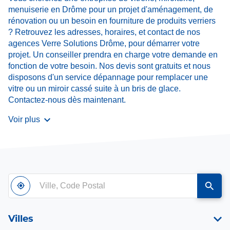
menuiserie en Drôme pour un projet d'aménagement, de
rénovation ou un besoin en fourniture de produits verriers
? Retrouvez les adresses, horaires, et contact de nos
agences Verre Solutions Drôme, pour démarrer votre
projet. Un conseiller prendra en charge votre demande en
fonction de votre besoin. Nos devis sont gratuits et nous
disposons d'un service dépannage pour remplacer une
vitre ou un miroir cassé suite à un bris de glace.
Contactez-nous dès maintenant.
Voir plus
Ville,
À
,
un
Code
proximité
trouver
point
Postal
un
de
point
vente
Villes
de
Verre