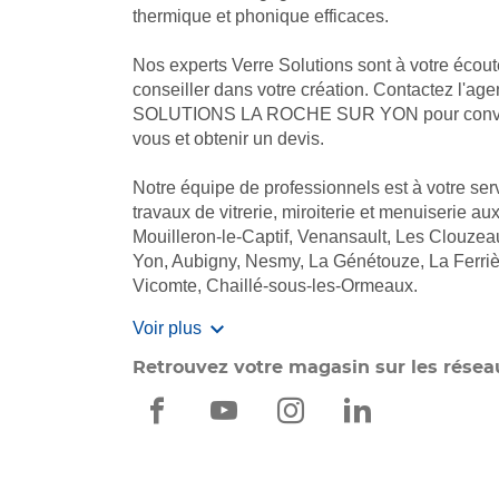
thermique et phonique efficaces.
Nos experts Verre Solutions sont à votre écou
conseiller dans votre création. Contactez l'
SOLUTIONS LA ROCHE SUR YON pour conven
vous et obtenir un devis.
Notre équipe de professionnels est à votre ser
travaux de vitrerie, miroiterie et menuiserie au
Mouilleron-le-Captif, Venansault, Les Clouzea
Yon, Aubigny, Nesmy, La Génétouze, La Ferriè
Vicomte, Chaillé-sous-les-Ormeaux.
Voir plus
Retrouvez votre magasin sur les résea
VERRE
VERRE
VERRE
VERRE
SOLUTIONS
SOLUTIONS
SOLUTIONS
SOLUTION