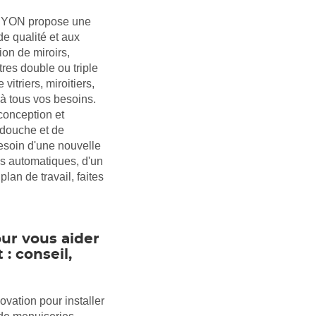
pour
quitter]
R YON propose une
e qualité et aux
ion de miroirs,
res double ou triple
vitriers, miroitiers,
à tous vos besoins.
onception et
e douche et de
esoin d'une nouvelle
tes automatiques, d'un
an de travail, faites
our vous aider
 : conseil,
vation pour installer