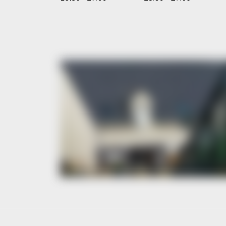
Nos
Bannières
offres
Verre
Solutions