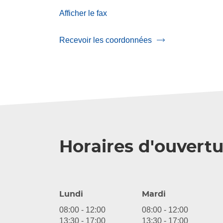
numéro
Afficher le fax
de
téléphone
du
Recevoir les coordonnées
point
du
de
point
vente
de
VERRE
vente
SOLUTIONS
VERRE
LA
SOLUTIONS
ROCHE
LA
SUR
ROCHE
YON
SUR
YON
Horaires d'ouvertu
Lundi
Mardi
08:00
-
12:00
08:00
-
12:00
13:30
-
17:00
13:30
-
17:00