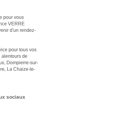
te pour vous
agence VERRE
ir d'un rendez-
vice pour tous vos
x alentours de
ux, Dompierre-sur-
re, La Chaize-le-
ux sociaux
S