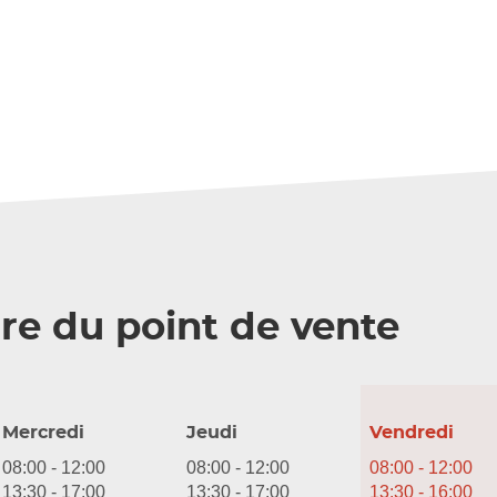
re du point de vente
Horaires
Mercredi
Jeudi
Vendredi
d'ouverture
08:00
-
12:00
08:00
-
12:00
08:00
-
12:00
d'aujourd'hui
13:30
-
17:00
13:30
-
17:00
13:30
-
16:00