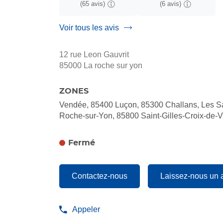
(65 avis)
(6 avis)
Voir tous les avis
12 rue Leon Gauvrit
85000 La roche sur yon
ZONES
Vendée, 85400 Luçon, 85300 Challans, Les S
Roche-sur-Yon, 85800 Saint-Gilles-Croix-de-V
Fermé
Contactez-nous
Laissez-nous un 
Appeler
Afficher
le