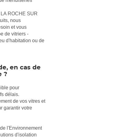
x de menuiseries
S LA ROCHE SUR
uits, nous
esoin et vous
 de vitriers -
lieu d'habitation ou de
de, en cas de
e ?
ible pour
s délais.
ment de vos vitres et
r garantir votre
de l'Environnement
tions d'isolation