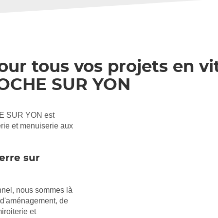
ur tous vos projets en vit
 ROCHE SUR YON
Appuyer
E SUR YON est
sur
erie et menuiserie aux
la
touche
ENTRÉE
erre sur
pour
prendre
le
contrôle
onnel, nous sommes là
du
s d'aménagement, de
slider
[ECHAP
iroiterie et